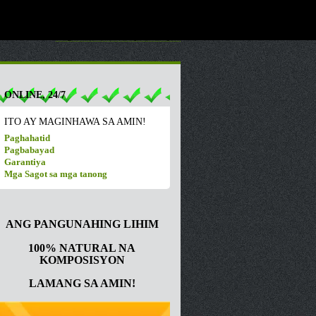
Nagtatrabaho kami para sa iyo!
ONLINE, 24/7
ITO AY MAGINHAWA SA AMIN!
Paghahatid
Pagbabayad
Garantiya
Mga Sagot sa mga tanong
ANG PANGUNAHING LIHIM
100% NATURAL NA
KOMPOSISYON
LAMANG SA AMIN!