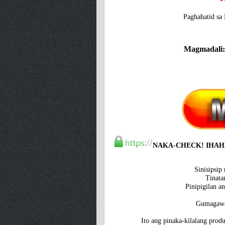
Paghahatid sa 
Magmadali:
NAKA-CHECK!
IHAH
Sinisipsip
Tinata
Pinipigilan a
Gumagawa
Ito ang pinaka-kilalang prod