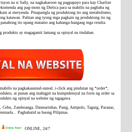
isyon na si Sally, na nagkakaroon ng pagpapayo para kay Charlize
rekomenda ang pag-inom ng Dietica para sa mabilis na pagbaba ng
kain at meryenda. Pinapasigla ng produktong ito ang metabolismo,
yong katawan. Palitan ang iyong mga pagkain ng produktong ito ng
 panahong ito upang matamo ang kahanga-hangang mga resulta.
g produkto ay magagamit lamang sa opisyal na tindahan.
abilis na pagkakasunud-sunod, i-click ang pindutan ng *order*,
odukto, at punan ang mahigpit na kumpidensyal na form ng order sa
odukto ng opisyal na website ng tagagawa.
, Cebu, Zamboanga, Dasmarinhas, Pasig, Antipolo, Taguig, Paranac,
enzuela... Paghahatid sa buong Pilipinas.
ONLINE, 24/7