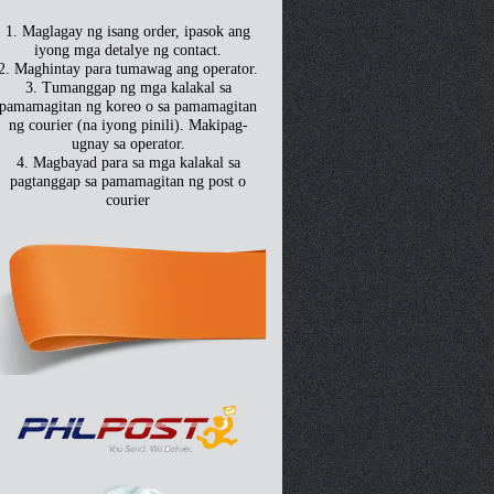
1. Maglagay ng isang order, ipasok ang
iyong mga detalye ng contact.
2. Maghintay para tumawag ang operator.
3. Tumanggap ng mga kalakal sa
pamamagitan ng koreo o sa pamamagitan
ng courier (na iyong pinili). Makipag-
ugnay sa operator.
4. Magbayad para sa mga kalakal sa
pagtanggap sa pamamagitan ng post o
courier