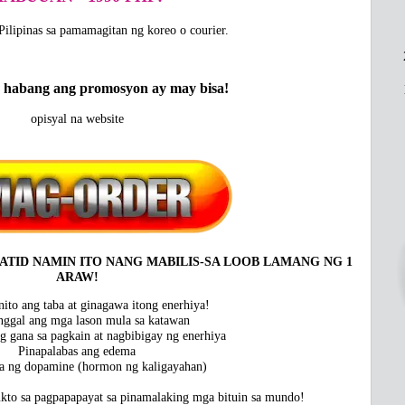
Pilipinas sa pamamagitan ng koreo o courier.
 habang ang promosyon ay may bisa!
opisyal na website
ATID NAMIN ITO NANG MABILIS-SA LOOB LAMANG NG 1
ARAW!
 nito ang taba at ginagawa itong enerhiya!
nggal ang mga lason mula sa katawan
ng gana sa pagkain at nagbibigay ng enerhiya
Pinapalabas ang edema
 ng dopamine (hormon ng kaligayahan)
ukto sa pagpapapayat sa pinamalaking mga bituin sa mundo!