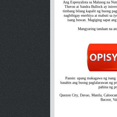
Ang Espesyalista sa Malusog na Nutr
Theron at Sandra Bullock ay inire
timbang bilang kapalit ng buong pag
nagbibigay enerhiya at mabuti sa i
isang buwan. Magiging sapat ang
Mangyaring tandaan na an
Pansin: upang makagawa ng isang m
basahin ang buong paglalarawan ng pr
pahina ng pr
Quezon City, Davao, Manila, Caloocan
Bacoor, Val