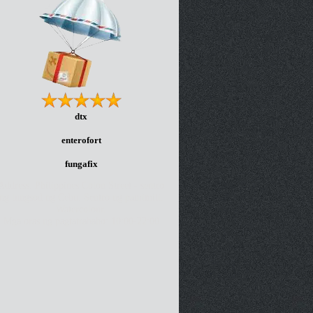
dtx
enterofort
fungafix
Address: Philippines Colon Street - sentro
ng lungsod ng Cebu. Sentro ng pamimili.
Watercolour.
Mga oras ng pagtatrabaho: 10:00-22:00