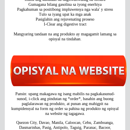
Gumagana bilang gasolina sa iyong enerhiya
Pagkahuman sa positibong impluwensya nga wala' y stress
Tulo sa iyang upat ka mga anak
Pasiglahin ang rejuvenating proseso
I-Clear ang digestive tract
Mangyaring tandaan na ang produkto ay magagamit lamang sa
opisyal na tindahan.
Pansin: upang makagawa ng isang mabilis na pagkakasunud-
sunod, i-click ang pindutan ng *order*, basahin ang buong
paglalarawan ng produkto, at punan ang mahigpit na
kumpidensyal na form ng order sa pahina ng produkto ng opisyal
na website ng tagagawa.
Quezon City, Davao, Manila, Caloocan, Cebu, Zamboanga,
Dasmarinhas, Pasig, Antipolo, Taguig, Paranac, Bacoor,