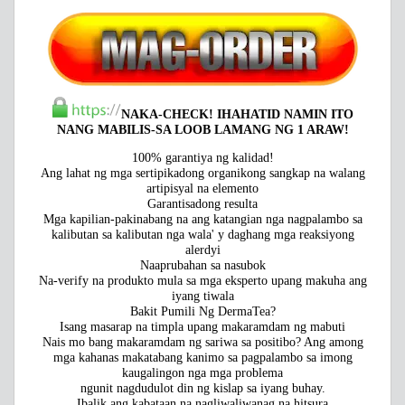
NAKA-CHECK!
IHAHATID NAMIN ITO
NANG MABILIS-SA LOOB LAMANG NG 1 ARAW!
100% garantiya ng kalidad!
Ang lahat ng mga sertipikadong organikong sangkap na walang
artipisyal na elemento
Garantisadong resulta
Mga kapilian-pakinabang na ang katangian nga nagpalambo sa
kalibutan sa kalibutan nga wala' y daghang mga reaksiyong
alerdyi
Naaprubahan sa nasubok
Na-verify na produkto mula sa mga eksperto upang makuha ang
iyang tiwala
Bakit Pumili Ng DermaTea?
Isang masarap na timpla upang makaramdam ng mabuti
Nais mo bang makaramdam ng sariwa sa positibo? Ang among
mga kahanas makatabang kanimo sa pagpalambo sa imong
kaugalingon nga mga problema
ngunit nagdudulot din ng kislap sa iyang buhay.
Ibalik ang kabataan na nagliwaliwanag na hitsura