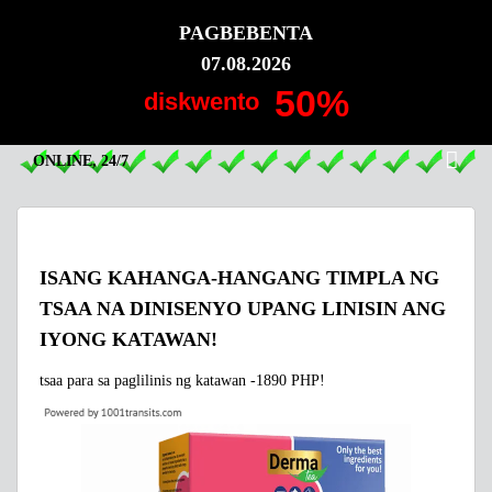
PAGBEBENTA
DERMA TEA
07.08.2026
Nagtatrabaho kami para sa iyo!
50%
diskwento
ONLINE, 24/7
ISANG KAHANGA-HANGANG TIMPLA NG
TSAA NA DINISENYO UPANG LINISIN ANG
IYONG KATAWAN!
tsaa para sa paglilinis ng katawan -1890 PHP!