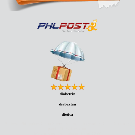
diabetrin
diabextan
dietica
Address: Philippines Colon Street - sentro ng lungsod ng Cebu. Sentro ng
pamimili. Watercolour.
Mga oras ng pagtatrabaho: 10:00-22:00